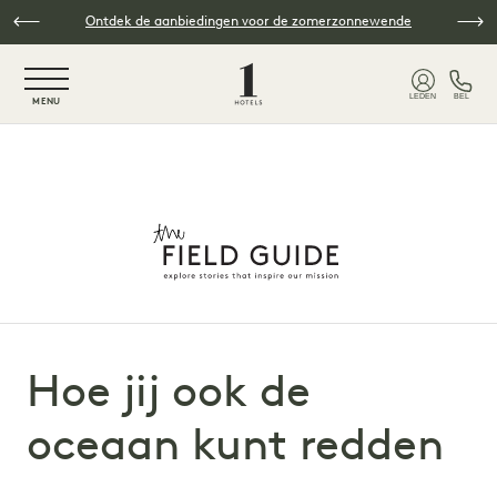
Overslaan naar hoofdinhoud
Ontdek de aanbiedingen voor de zomerzonnewende
NaN / 6
LEDEN
BEL
MENU
Hoe jij ook de
oceaan kunt redden