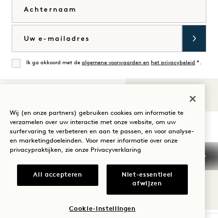
Achternaam
E-mail
Ik ga akkoord met de
algemene voorwaarden en
het privacybeleid
*.
Mee eens
Geluiden van
1
Bezoek
Bezoek
Bezoek
Bezoek
Bezoek
Bezoek
Wij (en onze partners) gebruiken cookies om informatie te
Uw verblijf begeleiden
verzamelen over uw interactie met onze website, om uw
1
1
1
1
1
1
surfervaring te verbeteren en aan te passen, en voor analyse-
Hotels
Hotels
Hotels
Hotels
Hotels
Hotels
en marketingdoeleinden. Voor meer informatie over onze
op
op
op
op
op
op
privacypraktijken, zie onze
Privacyverklaring
Instagram
TikTok
Facebook
YouTube
LinkedIn
Spotify
Algemene voorwaarden
Privacyverklaring
All accepteren
Niet-essentieel
Toegankelijkheid
Mission
Cookie Settings
afwijzen
© 2026 SH Group
Cookie-instellingen