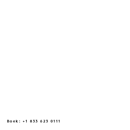
MET JULES VON HEP
Een gesprek over intuïtie, dagelijkse
momenten van inspiratie en de kleine
veranderingen in onze manier van denken
die ons helpen weer verbinding te
maken...
VERDER LEZEN
Boek: +1 833 623 0111