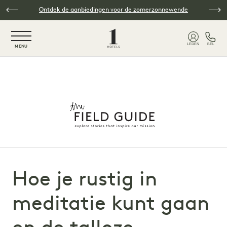
Overslaan naar hoofdinhoud
Ontdek de aanbiedingen voor de zomerzonnewende
NaN / 6
LEDEN
BEL
MENU
Hoe je rustig in
meditatie kunt gaan