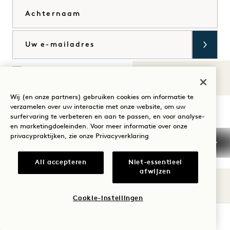
Achternaam
E-mail
Ik ga akkoord met de
algemene voorwaarden en
het privacybeleid
*.
Geluiden van
Mee eens
1
Wij (en onze partners) gebruiken cookies om informatie te
verzamelen over uw interactie met onze website, om uw
surfervaring te verbeteren en aan te passen, en voor analyse-
Bezoek
Bezoek
Bezoek
Bezoek
Bezoek
Bezoek
en marketingdoeleinden. Voor meer informatie over onze
Uw verblijf begeleiden
1
1
1
1
1
1
privacypraktijken, zie onze
Privacyverklaring
Hotels
Hotels
Hotels
Hotels
Hotels
Hotels
op
op
op
op
op
op
All accepteren
Niet-essentieel
afwijzen
Instagram
TikTok
Facebook
YouTube
LinkedIn
Spotify
Algemene voorwaarden
Privacyverklaring
Toegankelijkheid
Mission
Cookie Settings
Cookie-instellingen
© 2026 SH Group
BESCHIKBAARHEID CONTROLEREN