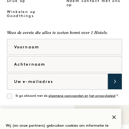
Druk op
Neem contact met ons
op
Winkelen op
Goodthings
Wees de eerste die alles te weten komt over 1 Hotels.
Voornaam
Achternaam
E-mail
Ik ga akkoord met de
algemene voorwaarden en
het privacybeleid
*.
Mee eens
Geluiden van
1
Bezoek
Bezoek
Bezoek
Bezoek
Bezoek
Bezoek
Wij (en onze partners) gebruiken cookies om informatie te