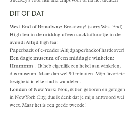
Sheekey's voor fish and chips voor of na het theater!
DIT OF DAT
West End of Broadway:
Broadway! (sorry West End)
High tea in de middag of een cocktailuurtje in de
avond: Altijd
high tea!
Paperback of e-reader:
Altijd
paperback
of hardcover!
Een dagje museum of een middagje winkelen:
Hmmmm
. Ik heb eigenlijk een hekel aan winkelen,
dus museum. Maar dan wel 90 minuten. Mijn favoriete
bezigheid in elke stad is wandelen.
Londen of New York:
Nou, ik ben geboren en getogen
in New York City, dus ik denk dat je mijn antwoord wel
weet. Maar het is een goede tweede!