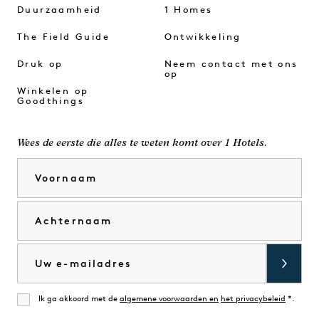
Duurzaamheid
1 Homes
The Field Guide
Ontwikkeling
Druk op
Neem contact met ons
op
Winkelen op
Goodthings
Wees de eerste die alles te weten komt over 1 Hotels.
Voornaam
Achternaam
E-mail
Ik ga akkoord met de
algemene voorwaarden en
het privacybeleid
*.
Mee eens