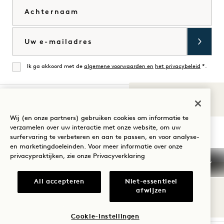
Achternaam
E-mail
Ik ga akkoord met de
algemene voorwaarden en
het privacybeleid
*.
Mee eens
Geluiden van
1
Bezoek
Bezoek
Bezoek
Bezoek
Bezoek
Bezoek
Wij (en onze partners) gebruiken cookies om informatie te
Uw verblijf begeleiden
verzamelen over uw interactie met onze website, om uw
1
1
1
1
1
1
surfervaring te verbeteren en aan te passen, en voor analyse-
Hotels
Hotels
Hotels
Hotels
Hotels
Hotels
en marketingdoeleinden. Voor meer informatie over onze
op
op
op
op
op
op
privacypraktijken, zie onze
Privacyverklaring
Instagram
TikTok
Facebook
YouTube
LinkedIn
Spotify
Algemene voorwaarden
Privacyverklaring
All accepteren
Niet-essentieel
Toegankelijkheid
Mission
Cookie Settings
afwijzen
© 2026 SH Group
Cookie-instellingen