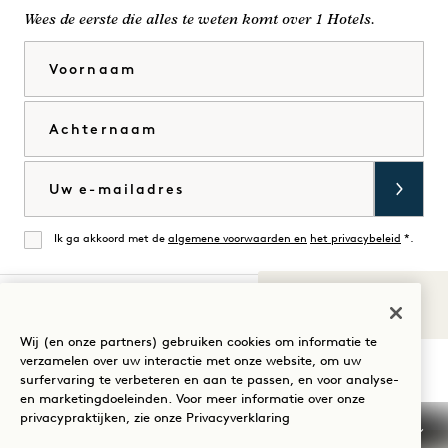
Wees de eerste die alles te weten komt over 1 Hotels.
Voornaam
Achternaam
E-mail
Ik ga akkoord met de
algemene voorwaarden en
het privacybeleid
*.
Mee eens
Geluiden van
1
Bezoek
Bezoek
Bezoek
Bezoek
Bezoek
Bezoek
Wij (en onze partners) gebruiken cookies om informatie te
Uw verblijf begeleiden
verzamelen over uw interactie met onze website, om uw
1
1
1
1
1
1
surfervaring te verbeteren en aan te passen, en voor analyse-
Hotels
Hotels
Hotels
Hotels
Hotels
Hotels
en marketingdoeleinden. Voor meer informatie over onze
op
op
op
op
op
op
privacypraktijken, zie onze
Privacyverklaring
Instagram
TikTok
Facebook
YouTube
LinkedIn
Spotify