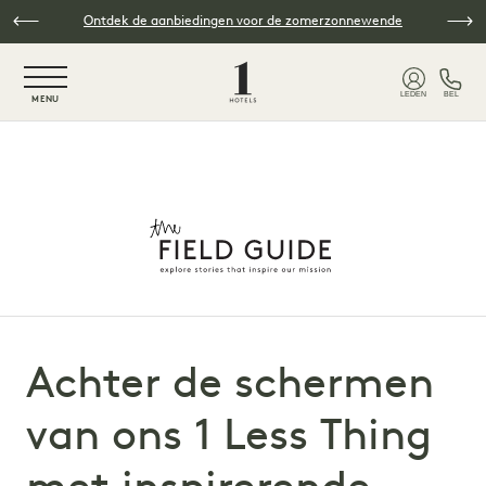
Overslaan naar hoofdinhoud
Ontdek de aanbiedingen voor de zomerzonnewende
NaN / 6
LEDEN
BEL
MENU
Achter de schermen
van ons 1 Less Thing