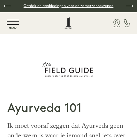
Overslaan naar hoofdinhoud
Ontdek de aanbiedingen voor de zomerzonnewende
NaN / 6
LEDEN
BEL
MENU
Ayurveda 101
Ik moet vooraf zeggen dat Ayurveda geen
onderwerp is waar je iemand snel iets over