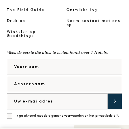
The Field Guide
Ontwikkeling
Druk op
Neem contact met ons
op
Winkelen op
Goodthings
Wees de eerste die alles te weten komt over 1 Hotels.
Voornaam
Achternaam
E-mail
Ik ga akkoord met de
algemene voorwaarden en
het privacybeleid
*.
Mee eens