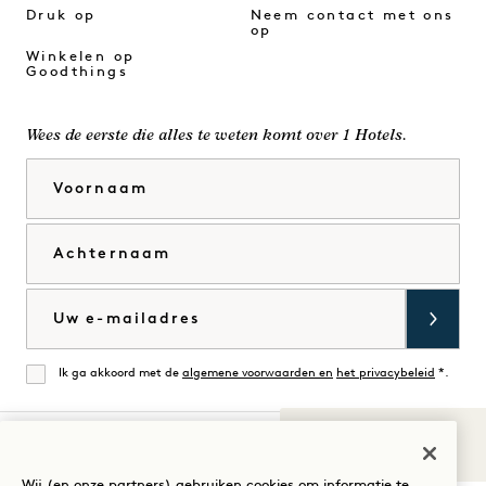
Druk op
Neem contact met ons
op
Winkelen op
Goodthings
Wees de eerste die alles te weten komt over 1 Hotels.
Voornaam
Achternaam
E-mail
Ik ga akkoord met de
algemene voorwaarden en
het privacybeleid
*.
Mee eens
Geluiden van
1
Bezoek
Bezoek
Bezoek
Bezoek
Bezoek
Bezoek
Wij (en onze partners) gebruiken cookies om informatie te