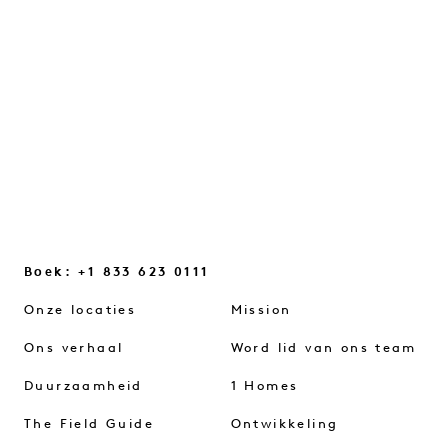
die ons helpen weer verbinding te
maken...
VERDER LEZEN
Boek: +1 833 623 0111
Onze locaties
Mission
Ons verhaal
Word lid van ons team
Duurzaamheid
1 Homes
The Field Guide
Ontwikkeling