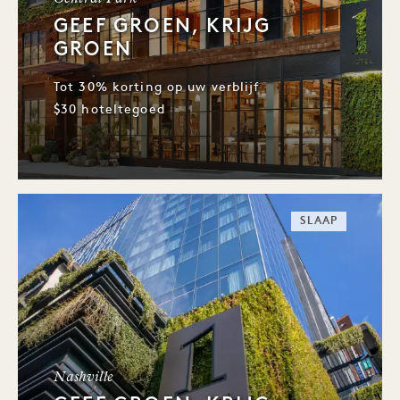
Central Park
GEEF GROEN, KRIJG
GROEN
Tot 30% korting op uw verblijf
$30 hoteltegoed
SLAAP
Nashville