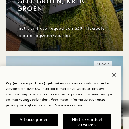
GEEF GROEN, KRIJG
GROEN
met een hoteltegoed van $30; flexibele
annuleringsvoorwaarden
SLAAP
Wij (en onze partners) gebruiken cookies om informatie te
verzamelen over uw interactie met onze website, om uw
surfervaring te verbeteren en aan te passen, en voor analyse-
en marketingdoeleinden. Voor meer informatie over onze
privacypraktijken, zie onze
Privacyverklaring
San Francisco
All accepteren
Niet-essentieel
GEEF GROEN, KRIJG
afwijzen