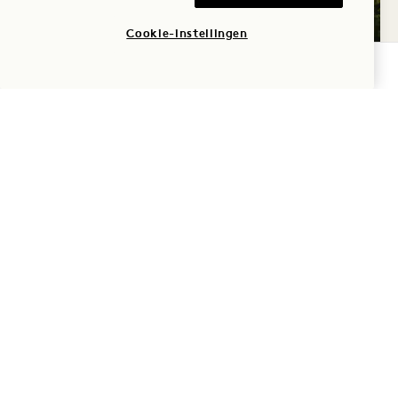
GROEN
Cookie-instellingen
Tot 35% korting op je verblijf en $30
BESCHIKBAARHEID CONTROLEREN
hoteltegoed
Flexibele annulering
SLAAP
South Beach
GEEF GROEN, KRIJG
GROEN