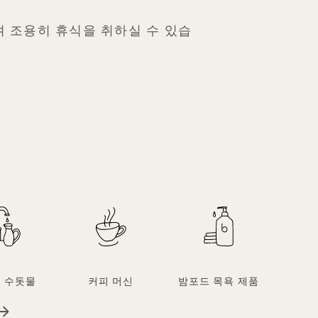
며 조용히 휴식을 취하실 수 있습
부드러
 수돗물
커피 머신
밤포드 목욕 제품