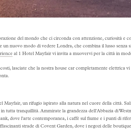
lorazione del mondo che ci circonda con attenzione, curiosità e
e un nuovo modo di vedere Londra, che combina il lusso senza sf
rience
al 1 Hotel Mayfair vi invita a muovervi per la città in mod
osti, lasciate che la nostra house car completamente elettrica vi p
onta.
l Mayfair, un rifugio ispirato alla natura nel cuore della città. Sa
ra in tutta tranquillità. Ammirate la grandezza dell'Abbazia di Wes
ank, dove l'arte contemporanea, i caffè sul fiume e i punti di rif
affascinanti strade di Covent Garden, dove i negozi delle boutique 