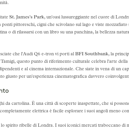
nità.
itate
St. James's Park
, un'oasi lussureggiante nel cuore di Lond
ponti pittoreschi, cigni che scivolano sul lago e viste mozzafiato su
na o di rilassarsi con un libro su una panchina, la bellezza natura
asciate che l'Audi Q6 e-tron vi porti al
BFI Southbank
, la princi
Tamigi, questo punto di riferimento culturale celebra l'arte della
ndipendenti e al cinema internazionale. Che siate in vena di un c
to giusto per un'esperienza cinematografica davvero coinvolgent
ento
i da cartolina. È una città di scoperte inaspettate, che si possono
o completamente elettrica è facile esplorare i suoi angoli meno con
 lo spirito ribelle di Londra. I suoi iconici mercati traboccano di 