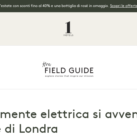
l'estate con sconti fino al 40% e una bottiglia di rosé in omaggio.
Scopri le offerte
ente elettrica si avven
e di Londra