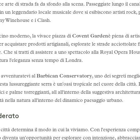
 arte di strada fa da sfondo alla scena. Passeggiate lungo il canal
a in un leggendario locale musicale dove si esibiscono artisti rock
y Winehouse e i Clash.
scino moderno, la vivace piazza di
Covent Garden
è piena di artis
r acquistare prodotti artigianali, esplorate le strade acciottolate f
ffè. Che si tratti di assistere a uno spettacolo alla Royal Opera 
tura l'eleganza senza tempo di Londra.
 avventuratevi al
Barbican Conservatory
, uno dei segreti megl
sta lussureggiante serra è un'oasi tropicale nel cuore della città
ci e palme torreggianti, all all'interno della suggestiva architettura 
tà nella natura all'interno del dinamico paesaggio urbano.
derato
città determina il modo in cui la viviamo. Con l'esperienza comp
o diventa un'opportunità per esplorare con intenzione, abbraccia