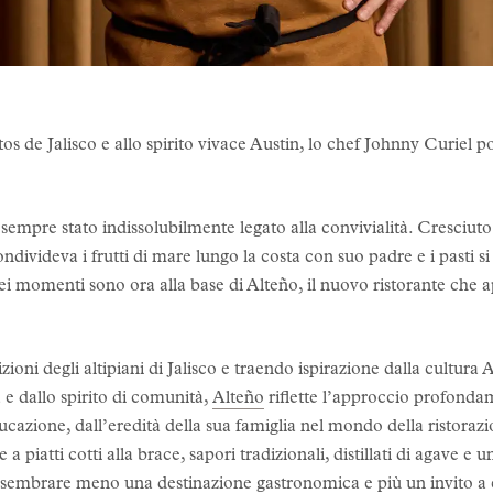
ltos de Jalisco e allo spirito vivace Austin, lo chef Johnny Curiel p
 sempre stato indissolubilmente legato alla convivialità. Cresciuto
ondivideva i frutti di mare lungo la costa con suo padre e i pasti s
ei momenti sono ora alla base di Alteño, il nuovo ristorante che 
ioni degli altipiani di Jalisco e traendo ispirazione dalla cultura A
à e dallo spirito di comunità,
Alteño
riflette l’approccio profonda
ducazione, dall’eredità della sua famiglia nel mondo della ristorazio
a piatti cotti alla brace, sapori tradizionali, distillati di agave e
er sembrare meno una destinazione gastronomica e più un invito a 