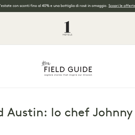
l'estate con sconti fino al 40% e una bottiglia di rosé in omaggio.
Scopri le offerte
d Austin: lo chef Johnny 