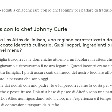
o seduti a chiacchierare con lo chef Johnny per parlare di tradizione
s con lo chef Johnny Curiel
a Los Altos de Jalisco, una regione caratterizzata dal
ccata identità culinaria. Quali sapori, ingredienti o r
 nel menu?
amiglia trascorreva le domeniche attorno a un focolare, in attesa ch
avamo e ritrovavamo il nostro legame. Questi incontri erano un 
stra famiglia. I piatti accarezzati dal fuoco del nostro focolare aff
ato la persona che sono oggi.
e dai ricordi con mio padre. Io e lui percorrevamo la costa per vi
e e pesce fresco. I piatti a base di pesce di Alteño sono una natu
a Los Altos non riguardano solo il cibo, ma l’esperienza e il tempo
o di connessione traspare da Alteño.