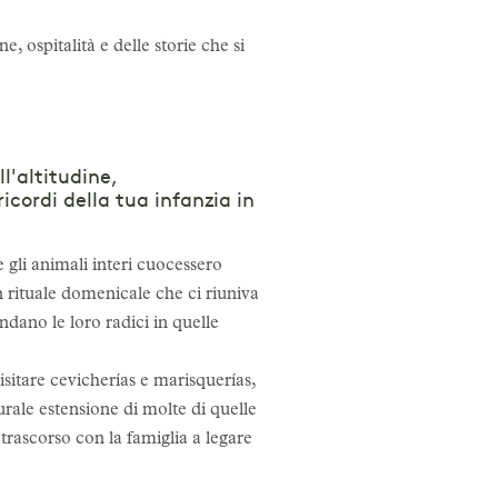
, ospitalità e delle storie che si
l'altitudine,
icordi della tua infanzia in
e gli animali interi cuocessero
rituale domenicale che ci riuniva
ondano le loro radici in quelle
sitare cevicherías e marisquerías,
rale estensione di molte di quelle
 trascorso con la famiglia a legare