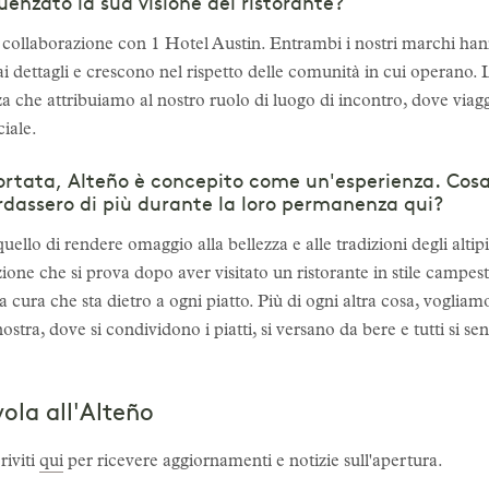
uenzato la sua visione del ristorante?
 collaborazione con 1 Hotel Austin. Entrambi i nostri marchi han
i dettagli e crescono nel rispetto delle comunità in cui operano. L
a che attribuiamo al nostro ruolo di luogo di incontro, dove viaggi
iale.
ortata, Alteño è concepito come un'esperienza. Cosa v
ordassero di più durante la loro permanenza qui?
uello di rendere omaggio alla bellezza e alle tradizioni degli altipi
zione che si prova dopo aver visitato un ristorante in stile campes
la cura che sta dietro a ogni piatto. Più di ogni altra cosa, voglia
stra, dove si condividono i piatti, si versano da bere e tutti si se
vola all'Alteño
riviti
qui
per ricevere aggiornamenti e notizie sull'apertura.