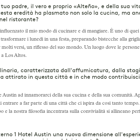
 tuo padre, il vero e proprio «Alteño», e della sua vi
uesta eredità ha plasmato non solo la cucina, ma anc
nel ristorante?
influenzato il mio modo di cucinare e di mangiare. È uno di que
trasformare i lunedì in una festa, preparando bistecche alla grigli
er molti versi, un riflesso del suo mondo. Un luogo dove le persone
 a Los Altos.
linaria, caratterizzata dall'affumicatura, dalla stag
 ha attirato in questa città e in che modo contribuisc
 Austin ad innamorarci della sua cucina e della sua comunità. Ap
di entrare a far parte di una città che ci ispira da così tanto tem
bo e la nostra filosofia incentrata sulla convivialità si allineano pe
nterno 1 Hotel Austin una nuova dimensione all'esper