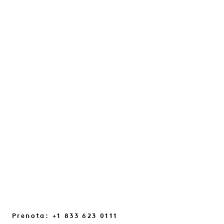
IL "CONFIDENCE RESET"
CON JULES VON HEP
Una conversazione sull’intuizione, sui
bagliori quotidiani e sui piccoli
cambiamenti di prospettiva che ci aiutano
a ritrovare il contatto con noi stessi...
CONTINUA A LEGGERE
Prenota: +1 833 623 0111