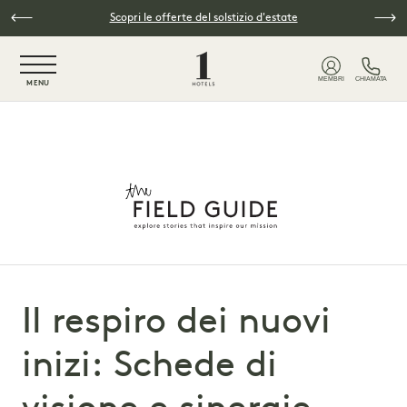
Vai al contenuto principale
Scopri le offerte del solstizio d'estate
NaN / 6
MEMBRI
CHIAMATA
MENU
Il respiro dei nuovi
inizi: Schede di