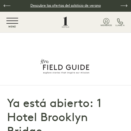
Ir al contenido principal
Descubre las ofertas del solsticio de verano
NaN / 6
MIEMBROS
LLAME A
MENÚ
Ya está abierto: 1
Hotel Brooklyn