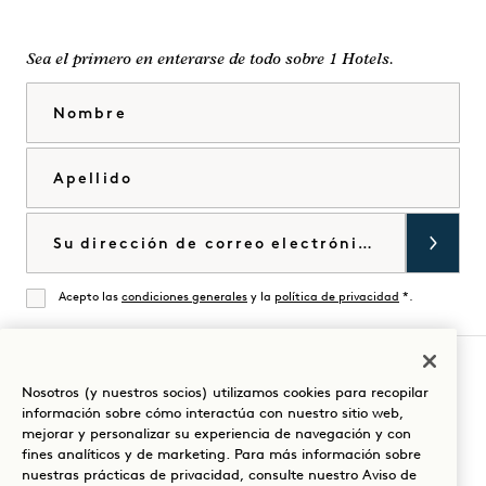
Sea el primero en enterarse de todo sobre 1 Hotels.
Nombre
Apellido
Correo electrónico
Acepto las
condiciones generales
y la
política de privacidad
*.
De acuerdo
Nosotros (y nuestros socios) utilizamos cookies para recopilar
Visita
Visita
Visite
Visite
Visite
Visita
información sobre cómo interactúa con nuestro sitio web,
Guíe su estancia
mejorar y personalizar su experiencia de navegación y con
1
1
1
1
1
1
fines analíticos y de marketing. Para más información sobre
Hotels
Hotels
Hotels
Hotels
Hotels
Hotels
nuestras prácticas de privacidad, consulte nuestro
Aviso de