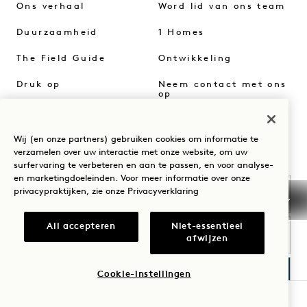
Ons verhaal
Word lid van ons team
Duurzaamheid
1 Homes
The Field Guide
Ontwikkeling
Druk op
Neem contact met ons
op
Winkelen op
Goodthings
Wij (en onze partners) gebruiken cookies om informatie te
verzamelen over uw interactie met onze website, om uw
Wees de eerste die alles te weten komt over 1 Hotels.
surfervaring te verbeteren en aan te passen, en voor analyse-
en marketingdoeleinden. Voor meer informatie over onze
Voornaam
privacypraktijken, zie onze
Privacyverklaring
Achternaam
All accepteren
Niet-essentieel
afwijzen
E-mail
Cookie-instellingen
BESCHIKBAARHEID CONTROLEREN