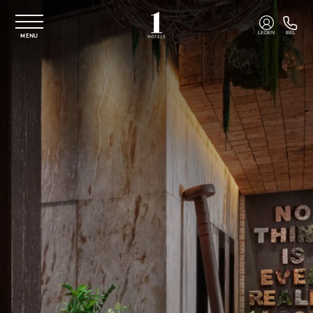
Overslaan naar hoofdinhoud
LEDEN
BEL
MENU