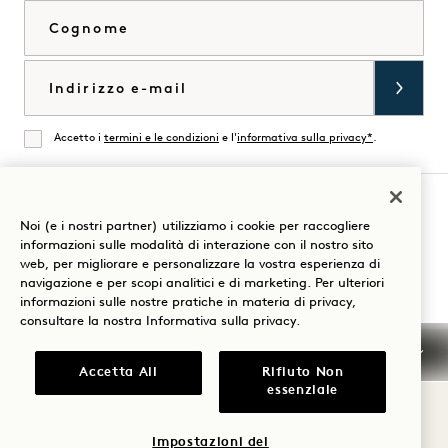
Cognome
Email
Accetto i
termini e le condizioni
e l'
informativa sulla privacy*
.
Accordati
Noi (e i nostri partner) utilizziamo i cookie per raccogliere
Visita
Visita
Visita
Visita
Visita
Visita
informazioni sulle modalità di interazione con il nostro sito
Guida al soggiorno
web, per migliorare e personalizzare la vostra esperienza di
1
1
1
1
1
1
navigazione e per scopi analitici e di marketing. Per ulteriori
Hotels
Hotels
Hotels
Hotels
Hotels
Hotels
informazioni sulle nostre pratiche in materia di privacy,
su
su
su
su
su
su
consultare la nostra
Informativa sulla privacy
.
Instagram
TikTok
Facebook
YouTube
LinkedIn
Spotify
Termini e condizioni
Informativa sulla privacy
Accetta All
Rifiuto Non
Accessibilità
Termini e condizioni Mission
essenziale
Cookie Settings
© 2026 SH Group
Impostazioni dei