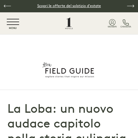
Vai al contenuto principale
Scopri le offerte del solstizio d'estate
NaN / 6
MEMBRI
CHIAMATA
MENU
La Loba: un nuovo
audace capitolo