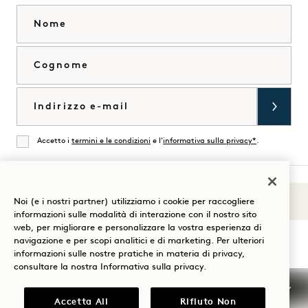
Nome
Cognome
Email
Accetto i
termini e le condizioni
e l'
informativa sulla privacy*
.
Accordati
Noi (e i nostri partner) utilizziamo i cookie per raccogliere
Suoni di 1
Visita
Visita
Visita
Visita
Visita
Visita
informazioni sulle modalità di interazione con il nostro sito
Guida al soggiorno
1
1
1
1
1
1
web, per migliorare e personalizzare la vostra esperienza di
navigazione e per scopi analitici e di marketing. Per ulteriori
Hotels
Hotels
Hotels
Hotels
Hotels
Hotels
informazioni sulle nostre pratiche in materia di privacy,
su
su
su
su
su
su
consultare la nostra
Informativa sulla privacy
.
Instagram
TikTok
Facebook
YouTube
LinkedIn
Spotify
Termini e condizioni
Informativa sulla privacy
Accessibilità
Termini e condizioni Mission
Accetta All
Rifiuto Non