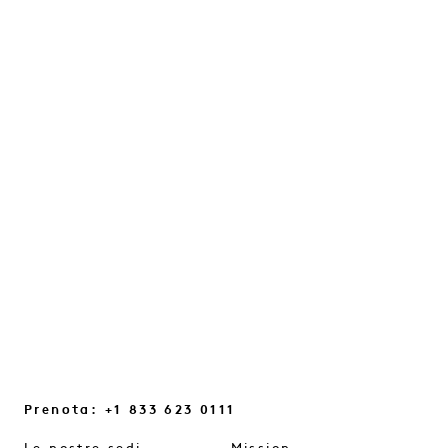
IL "CONFIDENCE RESET"
CON JULES VON HEP
Una conversazione sull’intuizione, sui
bagliori quotidiani e sui piccoli
cambiamenti di prospettiva che ci aiutano
a ritrovare il contatto con noi stessi...
CONTINUA A LEGGERE
Prenota: +1 833 623 0111