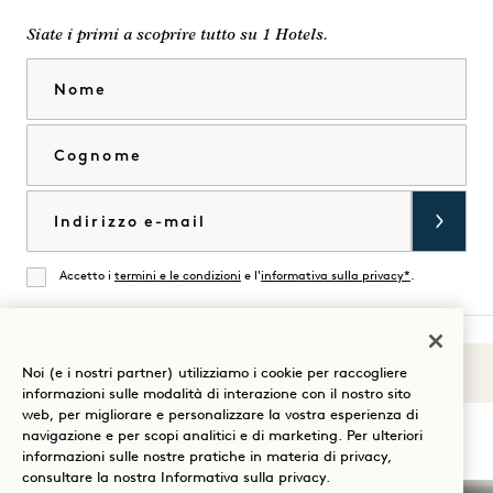
Siate i primi a scoprire tutto su 1 Hotels.
Nome
Cognome
Email
Accetto i
termini e le condizioni
e l'
informativa sulla privacy*
.
Accordati
Noi (e i nostri partner) utilizziamo i cookie per raccogliere
Suoni di 1
Visita
Visita
Visita
Visita
Visita
Visita
informazioni sulle modalità di interazione con il nostro sito
Guida al soggiorno
web, per migliorare e personalizzare la vostra esperienza di
1
1
1
1
1
1
navigazione e per scopi analitici e di marketing. Per ulteriori
Hotels
Hotels
Hotels
Hotels
Hotels
Hotels
informazioni sulle nostre pratiche in materia di privacy,
su
su
su
su
su
su
consultare la nostra
Informativa sulla privacy
.