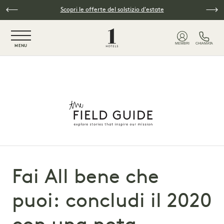
Vai al contenuto principale
Scopri le offerte del solstizio d'estate
NaN / 6
MEMBRI
CHIAMATA
MENU
Fai All bene che
puoi: concludi il 2020