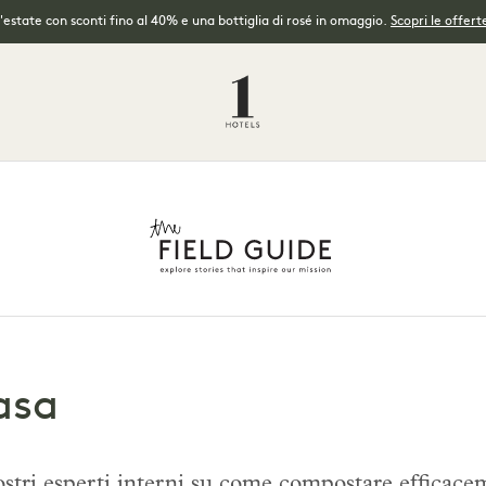
l'estate con sconti fino al 40% e una bottiglia di rosé in omaggio.
Scopri le offerte
asa
stri esperti interni su come compostare efficace