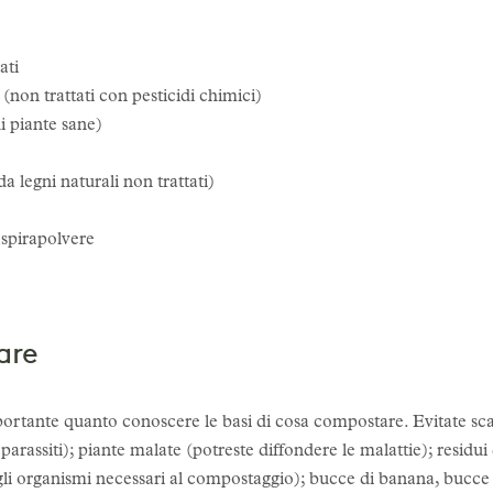
ati
 (non trattati con pesticidi chimici)
i piante sane)
da legni naturali non trattati)
aspirapolvere
are
ante quanto conoscere le basi di cosa compostare. Evitate scarti 
i parassiti); piante malate (potreste diffondere le malattie); residui
li organismi necessari al compostaggio); bucce di banana, bucce 