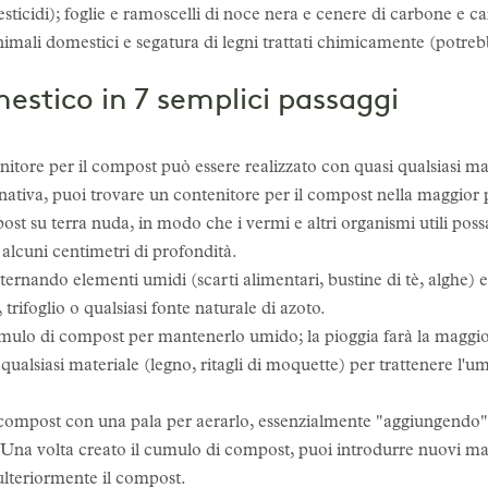
sticidi); foglie e ramoscelli di noce nera e cenere di carbone e 
i animali domestici e segatura di legni trattati chimicamente (potr
stico in 7 semplici passaggi
tenitore per il compost può essere realizzato con quasi qualsiasi ma
nativa, puoi trovare un contenitore per il compost nella maggior p
ost su terra nuda, in modo che i vermi e altri organismi utili poss
 alcuni centimetri di profondità.
lternando elementi umidi (scarti alimentari, bustine di tè, alghe) e 
trifoglio o qualsiasi fonte naturale di azoto.
umulo di compost per mantenerlo umido; la pioggia farà la maggio
ualsiasi materiale (legno, ritagli di moquette) per trattenere l'um
l compost con una pala per aerarlo, essenzialmente "aggiungendo" 
 Una volta creato il cumulo di compost, puoi introdurre nuovi ma
 ulteriormente il compost.