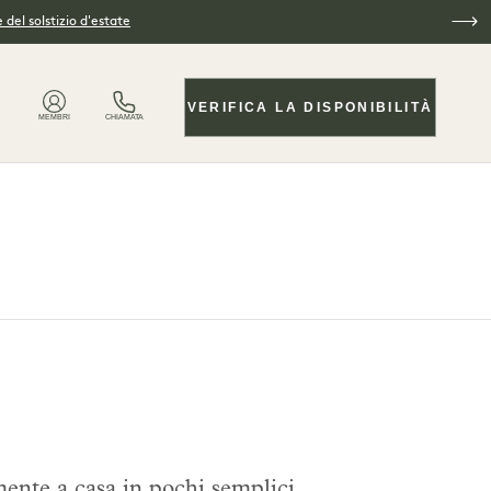
 del solstizio d'estate
VERIFICA LA DISPONIBILITÀ
MEMBRI
CHIAMATA
mente a casa in pochi semplici