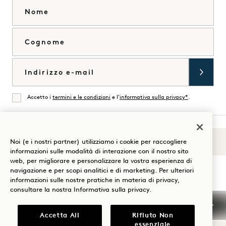
Nome
Cognome
Email
Accetto i
termini e le condizioni
e l'
informativa sulla privacy*
.
Accordati
Noi (e i nostri partner) utilizziamo i cookie per raccogliere
Suoni di 1
Visita
Visita
Visita
Visita
Visita
Visita
informazioni sulle modalità di interazione con il nostro sito
Guida al soggiorno
web, per migliorare e personalizzare la vostra esperienza di
1
1
1
1
1
1
navigazione e per scopi analitici e di marketing. Per ulteriori
Hotels
Hotels
Hotels
Hotels
Hotels
Hotels
informazioni sulle nostre pratiche in materia di privacy,
su
su
su
su
su
su
consultare la nostra
Informativa sulla privacy
.
Instagram
TikTok
Facebook
YouTube
LinkedIn
Spotify
Termini e condizioni
Informativa sulla privacy
Accetta All
Rifiuto Non
Accessibilità
Termini e condizioni Mission
essenziale