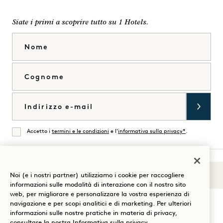
Siate i primi a scoprire tutto su 1 Hotels.
Nome
Cognome
Email
Accetto i
termini e le condizioni
e l'
informativa sulla privacy*
.
Accordati
Noi (e i nostri partner) utilizziamo i cookie per raccogliere
Suoni di 1
Visita
Visita
Visita
Visita
Visita
Visita
informazioni sulle modalità di interazione con il nostro sito
Guida al soggiorno
web, per migliorare e personalizzare la vostra esperienza di
1
1
1
1
1
1
navigazione e per scopi analitici e di marketing. Per ulteriori
Hotels
Hotels
Hotels
Hotels
Hotels
Hotels
informazioni sulle nostre pratiche in materia di privacy,
su
su
su
su
su
su
consultare la nostra
Informativa sulla privacy
.