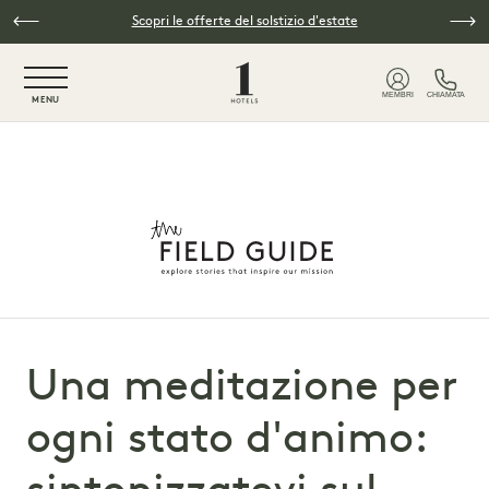
Vai al contenuto principale
Scopri le offerte del solstizio d'estate
NaN / 6
MEMBRI
CHIAMATA
MENU
Una meditazione per
ogni stato d'animo: