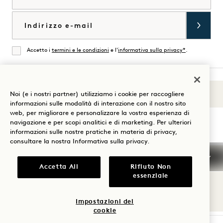
Email
Accetto i
termini e le condizioni
e l'
informativa sulla privacy*
.
Accordati
Noi (e i nostri partner) utilizziamo i cookie per raccogliere
Suoni di 1
Visita
Visita
Visita
Visita
Visita
Visita
informazioni sulle modalità di interazione con il nostro sito
Guida al soggiorno
web, per migliorare e personalizzare la vostra esperienza di
1
1
1
1
1
1
navigazione e per scopi analitici e di marketing. Per ulteriori
Hotels
Hotels
Hotels
Hotels
Hotels
Hotels
informazioni sulle nostre pratiche in materia di privacy,
su
su
su
su
su
su
consultare la nostra
Informativa sulla privacy
.
Instagram
TikTok
Facebook
YouTube
LinkedIn
Spotify
Termini e condizioni
Informativa sulla privacy
Accetta All
Rifiuto Non
Accessibilità
Termini e condizioni Mission
essenziale
Cookie Settings
© 2026 SH Group
Impostazioni dei
cookie