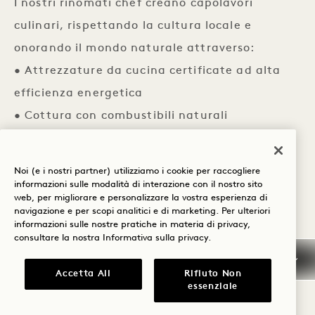
I nostri rinomati chef creano capolavori
culinari, rispettando la cultura locale e
onorando il mondo naturale attraverso:
• Attrezzature da cucina certificate ad alta
efficienza energetica
• Cottura con combustibili naturali
• Compostaggio in loco
• Orti biologici in loco
Noi (e i nostri partner) utilizziamo i cookie per raccogliere
• Piatti principali a base di ingredienti di
informazioni sulle modalità di interazione con il nostro sito
web, per migliorare e personalizzare la vostra esperienza di
provenienza locale
navigazione e per scopi analitici e di marketing. Per ulteriori
informazioni sulle nostre pratiche in materia di privacy,
• Cocktail, cene ed eventi a rifiuti zero
consultare la nostra
Informativa sulla privacy
.
• Eliminazione di all la plastica all
Accetta All
Rifiuto Non
essenziale