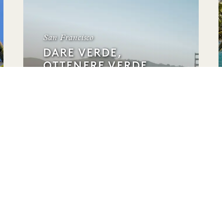
San Francisco
DARE VERDE,
OTTENERE VERDE
Fino al 35% di sconto sul
soggiorno e 30 dollari di credito
alberghiero
Cancellazione flessibile
TERMINA IL 20 APRILE
DORMIRE
West Hollywood
NOI SIAMO 1