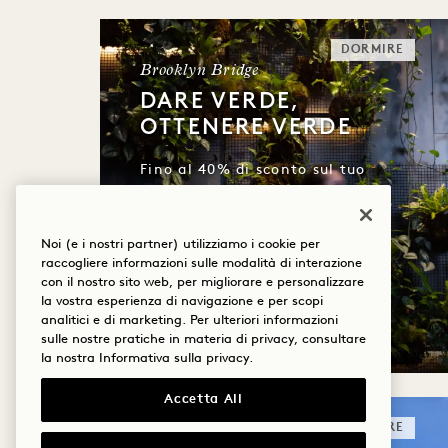
DORMIRE
Brooklyn Bridge
DARE VERDE,
OTTENERE VERDE
Fino al 40% di sconto sul tuo
soggiorno
Credito di 30 $ da spendere in
Noi (e i nostri partner) utilizziamo i cookie per
hotel
raccogliere informazioni sulle modalità di interazione
Condizioni di cancellazione
con il nostro sito web, per migliorare e personalizzare
flessibili
la vostra esperienza di navigazione e per scopi
analitici e di marketing. Per ulteriori informazioni
sulle nostre pratiche in materia di privacy, consultare
la nostra
Informativa sulla privacy
.
Accetta All
DORMIRE