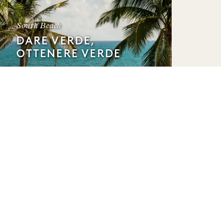
South Beach
DARE VERDE,
OTTENERE VERDE
Fino al 35% di sconto sulle nostre
migliori tariffe
30 dollari di credito per il resort