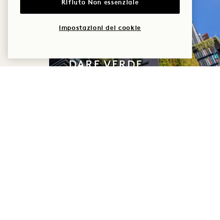
Rifiuto Non essenziale
Impostazioni dei cookie
Nashville
DARE VERDE,
OTTENERE VERDE
Credito di 30 $ da spendere in
hotel
Cancellazione flessibile