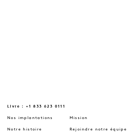
Une conversation sur l'intuition, les
petites lueurs du quotidien et les petits
changements de mentalité qui nous
aident à renouer le contact…
LIRE LA SUITE
Livre : +1 833 623 0111
Nos implantations
Mission
Notre histoire
Rejoindre notre équipe