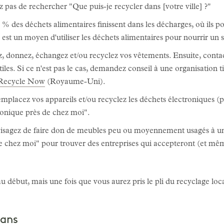
z pas de rechercher "Que puis-je recycler dans [votre ville] ?"
% des déchets alimentaires finissent dans les décharges, où ils po
est un moyen d'utiliser les déchets alimentaires pour nourrir un s
 donnez, échangez et/ou recyclez vos vêtements. Ensuite, contac
extiles. Si ce n'est pas le cas, demandez conseil à une organisatio
Recycle Now
(Royaume-Uni).
placez vos appareils et/ou recyclez les déchets électroniques (pil
ronique près de chez moi".
sagez de faire don de meubles peu ou moyennement usagés à une 
e chez moi" pour trouver des entreprises qui accepteront (et mê
 début, mais une fois que vous aurez pris le pli du recyclage loc
 ans