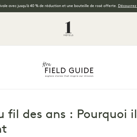
tivale avec jusqu’à 40 % de réduction et une bouteille de rosé offerte.
Découvrez l
 fil des ans : Pourquoi i
nt