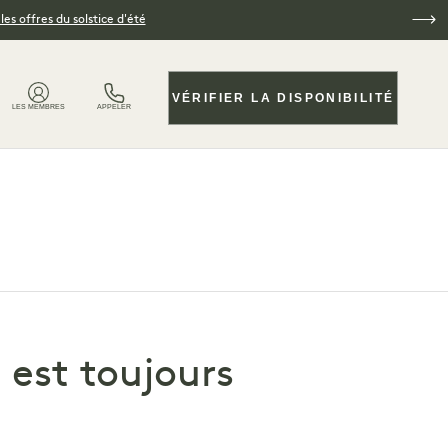
es offres du solstice d'été
VÉRIFIER LA DISPONIBILITÉ
LES MEMBRES
APPELER
l est toujours