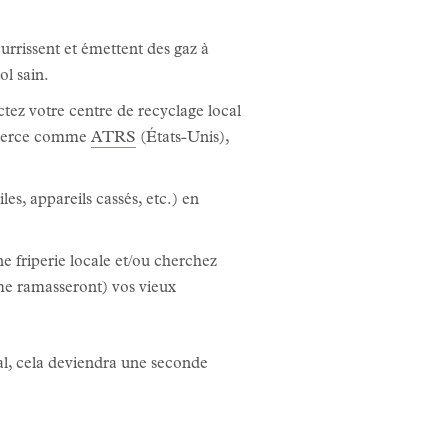
urrissent et émettent des gaz à
ol sain.
tez votre centre de recyclage local
n tierce comme
ATRS
(États-Unis),
es, appareils cassés, etc.) en
friperie locale et/ou cherchez
me ramasseront) vos vieux
al, cela deviendra une seconde