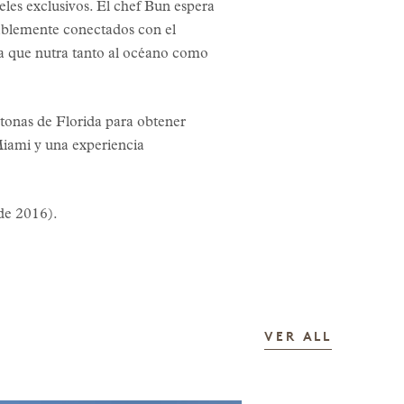
eles exclusivos. El chef Bun espera
ablemente conectados con el
ra que nutra tanto al océano como
ctonas de Florida para obtener
Miami y una experiencia
 de 2016).
LAS HIS
VER ALL