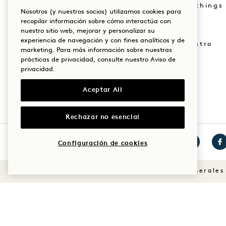
Tienda Goodthings
Nosotros (y nuestros socios) utilizamos cookies para
Nuestras sedes
recopilar información sobre cómo interactúa con
Mission
nuestro sitio web, mejorar y personalizar su
Nuestra historia
experiencia de navegación y con fines analíticos y de
Únete a nuestro
marketing. Para más información sobre nuestras
Sostenibilidad
equipo
prácticas de privacidad, consulte nuestro
Aviso de
privacidad
.
The Field Guide
1 Homes
Aceptar All
Rechazar no esencial
Configuración de cookies
Visita
Visita
Vis
1
1
1
Condiciones generales
Hotels
Hotels
Hot
en
en
en
Instagram
TikTok
Fa