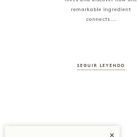
remarkable ingredient
connects...
SEGUIR LEYENDO
Reserva: +1 833 623
Pulse
0111