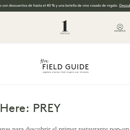
no con descuentos de hasta el 40 % y una botella de vino rosado de regalo.
Descub
MIEMBROS
Here: PREY
s para descubrir el primer restaurante pop-up d