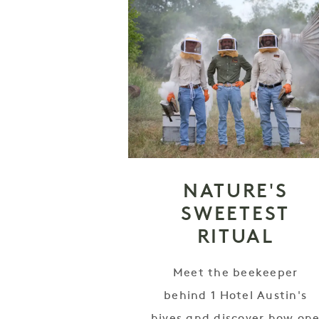
NATURE'S
SWEETEST
RITUAL
Meet the beekeeper
behind 1 Hotel Austin's
hives and discover how on