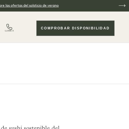
re las ofertas del solsticio de verano
COMPROBAR DISPONIBILIDAD
LLAME A
e sushi sostenible del