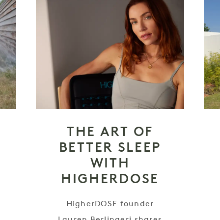
THE ART OF
BETTER SLEEP
WITH
HIGHERDOSE
HigherDOSE founder
e
Lauren Berlingeri shares