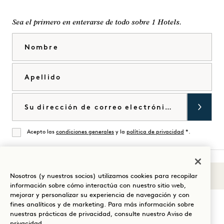
Sea el primero en enterarse de todo sobre 1 Hotels.
Nombre
Apellido
Correo electrónico
Acepto las
condiciones generales
y la
política de privacidad
*.
De acuerdo
Nosotros (y nuestros socios) utilizamos cookies para recopilar
Sonidos de 1
Visita
Visita
Visite
Visite
Visite
Visita
información sobre cómo interactúa con nuestro sitio web,
Guíe su estancia
mejorar y personalizar su experiencia de navegación y con
1
1
1
1
1
1
fines analíticos y de marketing. Para más información sobre
Hotels
Hotels
Hotels
Hotels
Hotels
Hotels
nuestras prácticas de privacidad, consulte nuestro
Aviso de
en
en
en
en
en
en
privacidad
.