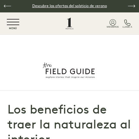
Ir al contenido principal
Descubre las ofertas del solsticio de verano
NaN / 6
MIEMBROS
LLAME A
MENÚ
Los beneficios de
traer la naturaleza al