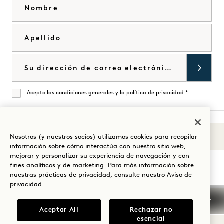
Nombre
Apellido
Correo electrónico
Acepto las
condiciones generales
y la
política de privacidad
*.
De acuerdo
Nosotros (y nuestros socios) utilizamos cookies para recopilar
Sonidos de 1
Visita
Visita
Visite
Visite
Visite
Visita
información sobre cómo interactúa con nuestro sitio web,
Guíe su estancia
mejorar y personalizar su experiencia de navegación y con
1
1
1
1
1
1
fines analíticos y de marketing. Para más información sobre
Hotels
Hotels
Hotels
Hotels
Hotels
Hotels
nuestras prácticas de privacidad, consulte nuestro
Aviso de
en
en
en
en
en
en
privacidad
.
Instagram
TikTok
Facebook
YouTube
LinkedIn
Spotify
Condiciones generales
Confidencialidad
Aceptar All
Rechazar no
Accesibilidad
Condiciones de Mission
esencial
Cookie Settings