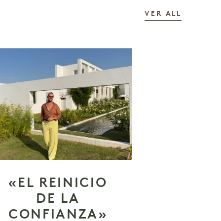
LAS HIS
VER ALL
«EL REINICIO
DE LA
CONFIANZA»