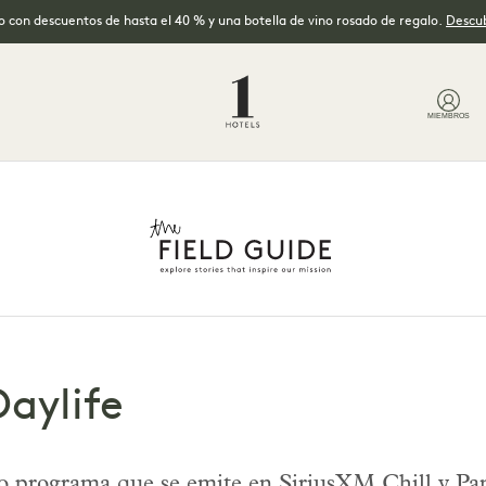
no con descuentos de hasta el 40 % y una botella de vino rosado de regalo.
Descub
MIEMBROS
Daylife
o programa que se emite en SiriusXM Chill y Pa