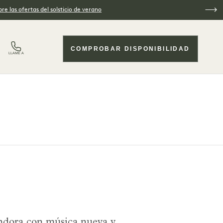
re las ofertas del solsticio de verano
COMPROBAR DISPONIBILIDAD
LLAME A
ndora con música nueva y