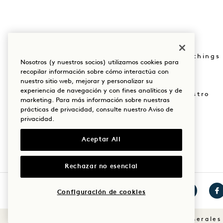
Reserva: +1 833 623
Pulse
0111
Tienda Goodthings
Nosotros (y nuestros socios) utilizamos cookies para
Nuestras sedes
recopilar información sobre cómo interactúa con
Mission
nuestro sitio web, mejorar y personalizar su
Nuestra historia
experiencia de navegación y con fines analíticos y de
Únete a nuestro
marketing. Para más información sobre nuestras
Sostenibilidad
equipo
prácticas de privacidad, consulte nuestro
Aviso de
privacidad
.
The Field Guide
1 Homes
Aceptar All
Rechazar no esencial
Configuración de cookies
Visita
Visita
Vis
1
1
1
Condiciones generales