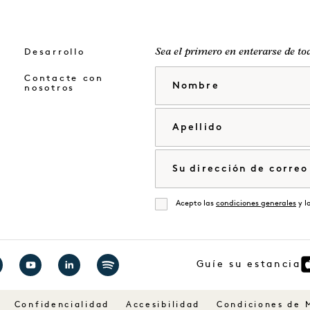
Desarrollo
Sea el primero en enterarse de to
Nombre
Contacte con
nosotros
Apellido
Correo electrónico
Acepto las
condiciones generales
y l
De acuerdo
Guíe su estancia
ite
Visite
Visite
Visita
1
1
1
Confidencialidad
Accesibilidad
Condiciones de 