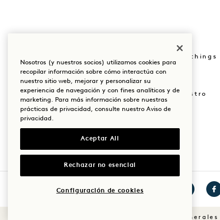
Reserva: +1 833 623
Pulse
0111
Tienda Goodthings
Nosotros (y nuestros socios) utilizamos cookies para
Nuestras sedes
recopilar información sobre cómo interactúa con
Mission
nuestro sitio web, mejorar y personalizar su
Nuestra historia
experiencia de navegación y con fines analíticos y de
Únete a nuestro
marketing. Para más información sobre nuestras
Sostenibilidad
equipo
prácticas de privacidad, consulte nuestro
Aviso de
privacidad
.
The Field Guide
1 Homes
Aceptar All
Rechazar no esencial
Configuración de cookies
Visita
Visita
Vis
1
1
1
Condiciones generales