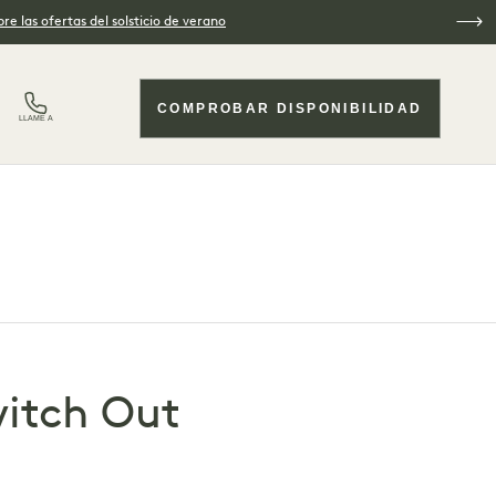
re las ofertas del solsticio de verano
COMPROBAR DISPONIBILIDAD
LLAME A
witch Out