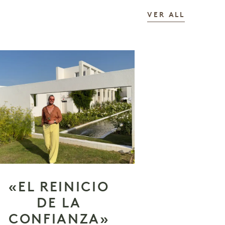
LAS HIS
VER ALL
«EL REINICIO
DE LA
CONFIANZA»