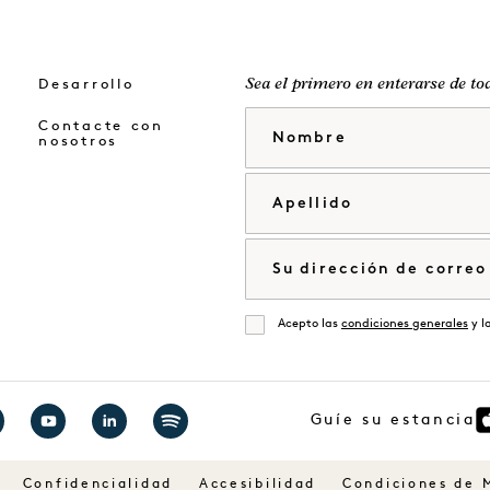
Desarrollo
Sea el primero en enterarse de to
Nombre
Contacte con
nosotros
Apellido
Correo electrónico
Acepto las
condiciones generales
y l
De acuerdo
Guíe su estancia
ite
Visite
Visite
Visita
1
1
1
Confidencialidad
Accesibilidad
Condiciones de 