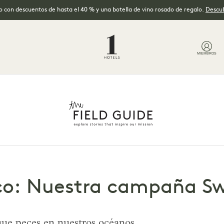
no con descuentos de hasta el 40 % y una botella de vino rosado de regalo.
Descub
MIEMBROS
ico: Nuestra campaña S
ue peces en nuestros océanos.