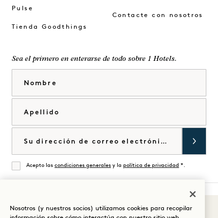
Pulse
Contacte con nosotros
Tienda Goodthings
Sea el primero en enterarse de todo sobre 1 Hotels.
Nombre
Apellido
Correo electrónico
Acepto las
condiciones generales
y la
política de privacidad
*.
De acuerdo
Nosotros (y nuestros socios) utilizamos cookies para recopilar
Sonidos de 1
Visita
Visita
Visite
Visite
Visite
Visita
información sobre cómo interactúa con nuestro sitio web,