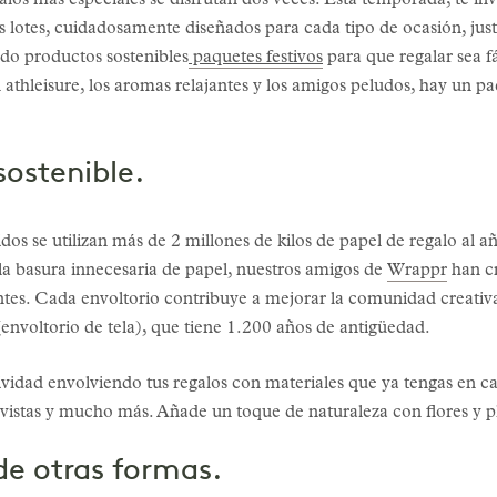
alos más especiales se disfrutan dos veces. Esta temporada, te inv
lotes, cuidadosamente diseñados para cada tipo de ocasión, just
do productos sostenibles
paquetes festivos
para que regalar sea fá
l athleisure, los aromas relajantes y los amigos peludos, hay un p
sostenible.
os se utilizan más de 2 millones de kilos de papel de regalo al a
a la basura innecesaria de papel, nuestros amigos de
Wrappr
han cr
ntes. Cada envoltorio contribuye a mejorar la comunidad creativa,
 (envoltorio de tela), que tiene 1.200 años de antigüedad.
tividad envolviendo tus regalos con materiales que ya tengas en c
evistas y mucho más. Añade un toque de naturaleza con flores y 
 de otras formas.