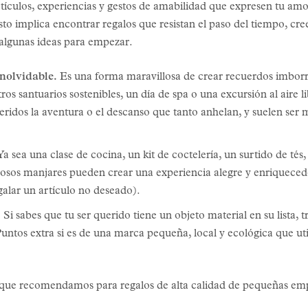
rtículos, experiencias y gestos de amabilidad que expresen tu am
Esto implica encontrar regalos que resistan el paso del tiempo, c
s algunas ideas para empezar.
nolvidable.
Es una forma maravillosa de crear recuerdos imborrab
ros santuarios sostenibles, un día de spa o una excursión al aire l
eridos la aventura o el descanso que tanto anhelan, y suelen ser
Ya sea una clase de cocina, un kit de coctelería, un surtido de tés,
osos manjares pueden crear una experiencia alegre y enriquecedo
galar un artículo no deseado).
.
Si sabes que tu ser querido tiene un objeto material en su lista,
¡Puntos extra si es de una marca pequeña, local y ecológica que uti
que recomendamos para regalos de alta calidad de pequeñas empr