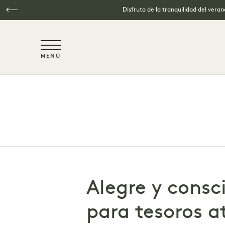
Disfruta de la tranquilidad del vera
NaN / 6
MENÚ
Ir al contenido principal
Alegre y consc
para tesoros a