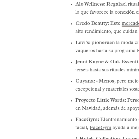
Alo Wellness: Regala
el ritu
lo que favorece la conexión e
Credo Beauty: Este
mercado
alto rendimiento, que cuidan t
Levi’s: pionera
en la moda ci
vaqueros hasta su programa R
Jenni Kayne & Oak Essentia
jerséis hasta sus rituales min
Cuyana: «Menos
, pero mejo
excepcional y materiales sost
Proyecto Little Words: Pers
en Navidad, además de apoyar 
FaceGym: El
entrenamiento q
facial,
FaceGym
ayuda a mejor