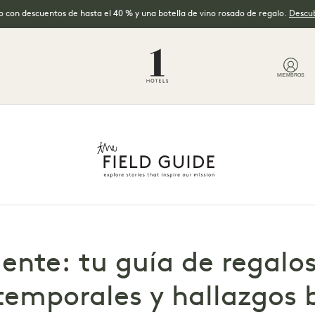
no con descuentos de hasta el 40 % y una botella de vino rosado de regalo.
Descub
MIEMBROS
iente: tu guía de regalos
temporales y hallazgos 