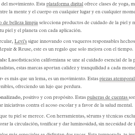
al del movimiento. Esta
plataforma digital
ofrece clases de yoga, m
ntre la mente y el cuerpo en cualquier lugar y en cualquier mom
 de belleza limpia
selecciona productos de cuidado de la piel y m
u piel y el planeta con cada aplicación.
rcular,
Levi’s
sigue innovando con vaqueros responsables hechos 
epair & Reuse, este es un regalo que solo mejora con el tiempo.
ls: La
sofisticación californiana se une al cuidado esencial de la 
imalistas, estas marcas aportan calidez y tranquilidad a cada mom
r» es más que un lema, es un movimiento. Estas
piezas atemporal
enibles, ofreciendo un lujo que perdura.
onalizado
, positivo y con propósito. Estas
pulseras de cuentas
son
iniciativas contra el acoso escolar y a favor de la salud mental.
ue tu piel se merece. Con herramientas, sérums y técnicas excl
ar la circulación, tonificar y dar luminosidad, sin necesidad de i