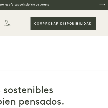
re las ofertas del solsticio de verano
COMPROBAR DISPONIBILIDAD
LLAME A
 sostenibles
bien pensados.