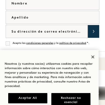
Nombre
Apellido
Correo electrónico
Acepto las
condiciones generales
y la
política de privacidad
*.
De acuerdo
Nosotros (y nuestros socios) utilizamos cookies para recopilar
Sonidos de 1
Visita
Visita
Visite
Visite
Visite
Visita
información sobre cómo interactúa con nuestro sitio web,
Guíe su estancia
mejorar y personalizar su experiencia de navegación y con
1
1
1
1
1
1
fines analíticos y de marketing. Para más información sobre
Hotels
Hotels
Hotels
Hotels
Hotels
Hotels
nuestras prácticas de privacidad, consulte nuestro
Aviso de
en
en
en
en
en
en
privacidad
.
Instagram
TikTok
Facebook
YouTube
LinkedIn
Spotify
Condiciones generales
Confidencialidad
Aceptar All
Rechazar no
Accesibilidad
Condiciones de Mission
esencial
Cookie Settings