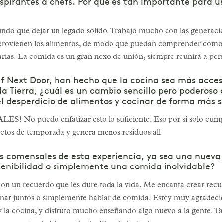
spirantes a chefs. Por qué es tan importante para us
do que dejar un legado sólido. Trabajo mucho con las generacio
 provienen los alimentos, de modo que puedan comprender cómo 
arias. La comida es un gran nexo de unión, siempre reunirá a pers
 Next Door, han hecho que la cocina sea más accesi
la Tierra, ¿cuál es un cambio sencillo pero poderoso 
l desperdicio de alimentos y cocinar de forma más s
uedo enfatizar esto lo suficiente. Eso por sí solo cumple
uctos de temporada y genera menos residuos all
os comensales de esta experiencia, ya sea una nueva
tenibilidad o simplemente una comida inolvidable?
con un recuerdo que les dure toda la vida. Me encanta crear rec
nar juntos o simplemente hablar de comida. Estoy muy agradecid
 la cocina, y disfruto mucho enseñando algo nuevo a la gente. T