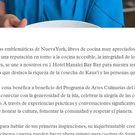
as emblemáticas de Nueva York, libros de cocina muy apreciado
 una reputación en torno a la cocina accesible, la integridad de l
ra, se une a nosotros en 1 Hotel Hanalei Bay Bay para nuestra se
que destaca la riqueza de la cosecha de Kaua'i y las personas qu
a cena benéfica a beneficio del Programa de Artes Culinarias de
 a conectar con la generosidad de la isla, celebrar la alegría de l
 A través de experiencias prácticas y conversaciones significativ
e honrar la cultura, fomentar la comunidad y respetar el planeta.
ara hablar de sus primeras inspiraciones, su inquebrantable cree
ocineros caseros pueden hacer ahora mismo para cocinar de form