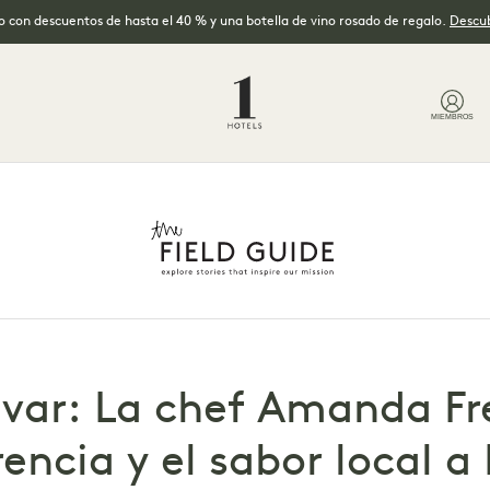
no con descuentos de hasta el 40 % y una botella de vino rosado de regalo.
Descub
MIEMBROS
ivar: La chef Amanda Fre
encia y el sabor local a