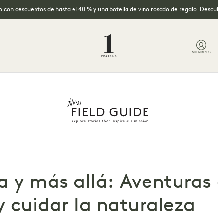
no con descuentos de hasta el 40 % y una botella de vino rosado de regalo.
Descub
MIEMBROS
a y más allá: Aventuras a
y cuidar la naturaleza