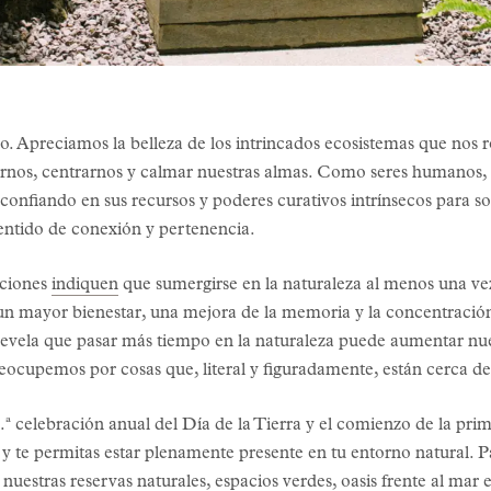
odo. Apreciamos la belleza de los intrincados ecosistemas que no
arnos, centrarnos y calmar nuestras almas. Como seres humanos, 
onfiando en sus recursos y poderes curativos intrínsecos para sos
sentido de conexión y pertenencia.
aciones
indiquen
que sumergirse en la naturaleza al menos una ve
 un mayor bienestar, una mejora de la memoria y la concentració
vela que pasar más tiempo en la naturaleza puede aumentar nues
eocupemos por cosas que, literal y figuradamente, están cerca d
4.ª celebración anual del Día de la Tierra y el comienzo de la p
s y te permitas estar plenamente presente en tu entorno natural. 
uestras reservas naturales, espacios verdes, oasis frente al mar e