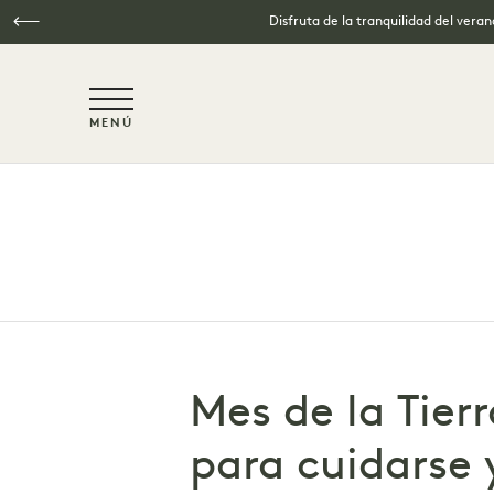
Disfruta de la tranquilidad del vera
NaN / 6
MENÚ
Ir al contenido principal
Mes de la Tierr
para cuidarse 