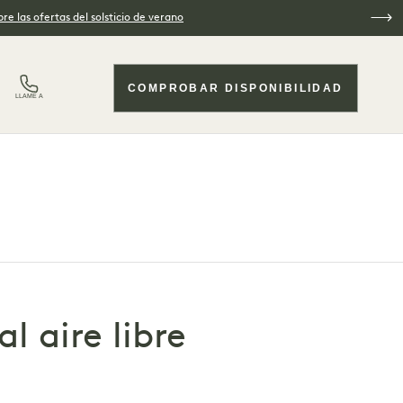
re las ofertas del solsticio de verano
COMPROBAR DISPONIBILIDAD
LLAME A
l aire libre