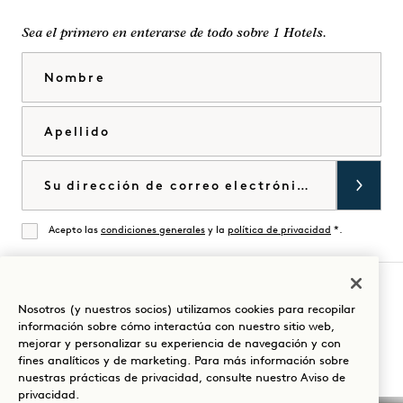
Sea el primero en enterarse de todo sobre 1 Hotels.
Nombre
Apellido
Correo electrónico
Acepto las
condiciones generales
y la
política de privacidad
*.
De acuerdo
Nosotros (y nuestros socios) utilizamos cookies para recopilar
Visita
Visita
Visite
Visite
Visite
Visita
información sobre cómo interactúa con nuestro sitio web,
Guíe su estancia
mejorar y personalizar su experiencia de navegación y con
1
1
1
1
1
1
fines analíticos y de marketing. Para más información sobre
Hotels
Hotels
Hotels
Hotels
Hotels
Hotels
nuestras prácticas de privacidad, consulte nuestro
Aviso de
en
en
en
en
en
en
privacidad
.