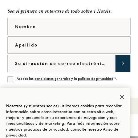
Sea el primero en enterarse de todo sobre 1 Hotels.
Nombre
Apellido
Correo electrónico
Acepto las
condiciones generales
y la
política de privacidad
*.
De acuerdo
Nosotros (y nuestros socios) utilizamos cookies para recopilar
Sonidos de 1
Visita
Visita
Visite
Visite
Visite
Visita
información sobre cómo interactúa con nuestro sitio web,
Guíe su estancia
mejorar y personalizar su experiencia de navegación y con
1
1
1
1
1
1
fines analíticos y de marketing. Para más información sobre
Hotels
Hotels
Hotels
Hotels
Hotels
Hotels
nuestras prácticas de privacidad, consulte nuestro
Aviso de
en
en
en
en
en
en
privacidad
.