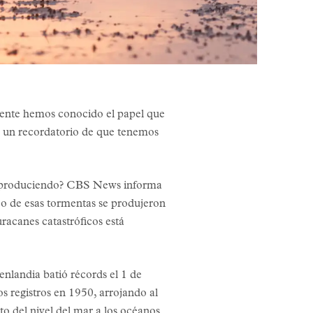
mente hemos conocido el papel que
5 un recordatorio de que tenemos
tá produciendo? CBS News informa
nco de esas tormentas se produjeron
racanes catastróficos está
nlandia batió récords el 1 de
 registros en 1950, arrojando al
o del nivel del mar a los océanos