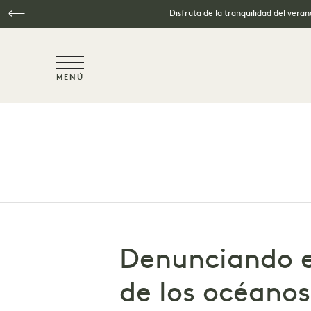
Disfruta de la tranquilidad del vera
NaN / 6
MENÚ
Ir al contenido principal
Denunciando e
de los océanos