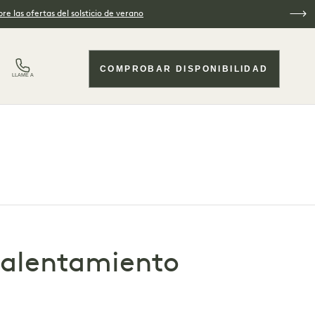
re las ofertas del solsticio de verano
COMPROBAR DISPONIBILIDAD
LLAME A
calentamiento