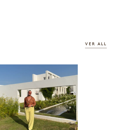
LAS HIS
VER ALL