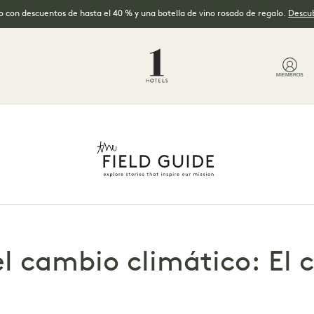
no con descuentos de hasta el 40 % y una botella de vino rosado de regalo.
Descub
MIEMBROS
l cambio climático: El 