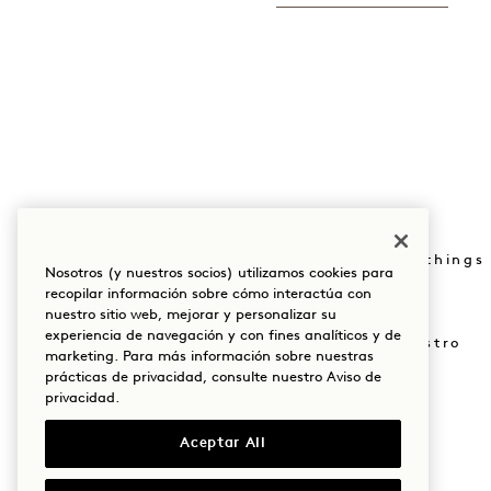
Reserva: +1 833 623
Pulse
0111
Tienda Goodthings
Nosotros (y nuestros socios) utilizamos cookies para
Nuestras sedes
recopilar información sobre cómo interactúa con
Mission
nuestro sitio web, mejorar y personalizar su
Nuestra historia
experiencia de navegación y con fines analíticos y de
Únete a nuestro
marketing. Para más información sobre nuestras
Sostenibilidad
equipo
prácticas de privacidad, consulte nuestro
Aviso de
privacidad
.
The Field Guide
1 Homes
Aceptar All