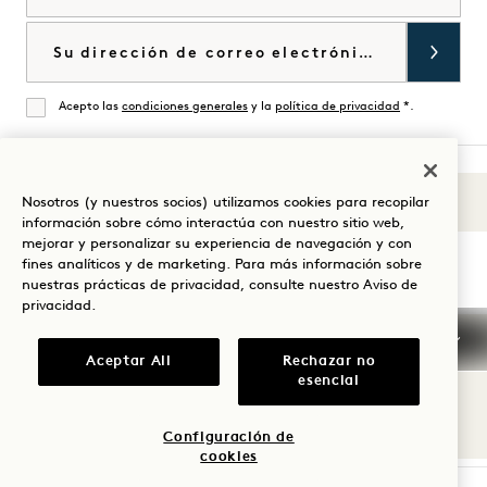
Correo electrónico
Acepto las
condiciones generales
y la
política de privacidad
*.
De acuerdo
Nosotros (y nuestros socios) utilizamos cookies para recopilar
Sonidos de 1
Visita
Visita
Visite
Visite
Visite
Visita
información sobre cómo interactúa con nuestro sitio web,
Guíe su estancia
mejorar y personalizar su experiencia de navegación y con
1
1
1
1
1
1
fines analíticos y de marketing. Para más información sobre
Hotels
Hotels
Hotels
Hotels
Hotels
Hotels
nuestras prácticas de privacidad, consulte nuestro
Aviso de
en
en
en
en
en
en
privacidad
.
Instagram
TikTok
Facebook
YouTube
LinkedIn
Spotify
Condiciones generales
Confidencialidad
Aceptar All
Rechazar no
Accesibilidad
Condiciones de Mission
esencial
Cookie Settings
© 2026 SH Group
Configuración de
cookies