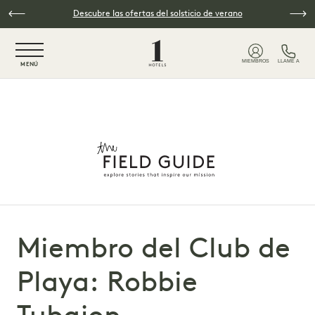
Skip to main content
Descubre las ofertas del solsticio de verano
NaN / 6
MIEMBROS
LLAME A
MENÚ
Miembro del Club de
Playa: Robbie