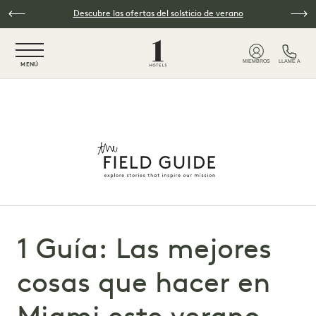
Ir al contenido principal
Descubre las ofertas del solsticio de verano
NaN / 6
MIEMBROS
LLAME A
MENÚ
1 Guía: Las mejores
cosas que hacer en