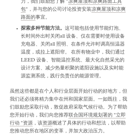
力，我们鼓励您了解 "
凉爽屋顶和凉爽路面工具
包
"，并与您的公司讨论投资安装
凉爽屋顶和凉爽
路面的
事宜。
探索多种节能方法。
这可能包括使用节能灯泡、
长时间外出时关闭all 设备、仅在需要时使用设备
充电器、关闭all 照明、在条件允许时调高恒温器
温度，或拉上遮阳帘。 在所有物业中，我们通过
LEED 设备、智能温控系统、最大化自然采光的
设计方案、减少热量积聚的遮阳设施以及实时能
源监测系统，践行负责任的能源管理。
虽然这些都是在个人和行业层面开始行动的好地方，但
我们还必须将精力集中在州和国家层面。一如既往，我
们鼓励您采取行动，敦促政府采取气候行动。为了帮助
您开始行动，我们向您推荐
联合国环境规划署的 "立即
行动 "资源
，该
资源
概述了具体的行动和想法，以帮助
您推动您所在地区的变革，并加大政治压力。