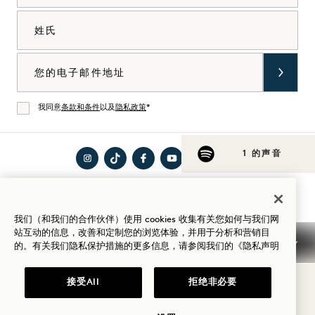
姓氏
电子邮件
我同意
条款和条件
以及
隐私政策
*
同意
1 的声音
在
访问
在
在
在
访问
入住指南
Instagram
TikTok
Facebook
YouTube
LinkedIn
Spotify
上访
上的
上访
上访
上访
上的
我们（和我们的合作伙伴）使用 cookies 收集有关您如何与我们网
站互动的信息，改善和定制您的浏览体验，并用于分析和营销目
问1
1
问1
问1
问1
1
的。有关我们隐私保护措施的更多信息，请参阅我们的
《隐私声明
Hotels
Hotels
Hotels
Hotels
Hotels
Hotels
条款和条件
隐私声明
无障碍环境
Mission 条款与条件
Cookie Settings
接受All
拒绝非必要
© 2026SH Group