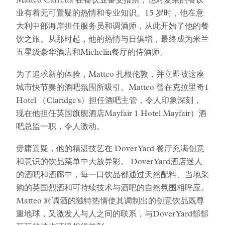
Matteo Carretta 在餐饮业备受推崇，他对复杂的餐饮
业有着无可置疑的热情和专业知识。15 岁时，他在意
大利中部海岸担任服务员和调酒师，从此开始了他的餐
饮之旅。从那时起，他的热情与日俱增，最终成为米兰
五星级豪华酒店和Michelin餐厅的侍酒师。
为了追求新的体验，Matteo 扎根伦敦，并立即被这座
城市快节奏的酒吧氛围所吸引。Matteo 曾在克拉里奇1
Hotel （Claridge's）担任酒吧主管，令人印象深刻，
现在他担任英国旗舰酒店Mayfair 1 Hotel Mayfair）酒
吧总监一职，令人激动。
毋庸置疑，他的精湛技艺在 Dover Yard 餐厅充满创意
和意识的饮品菜单中大放异彩。
Dover Yard
酒店迷人
的酒吧和酒廊中，每一口饮品都通过天然配料、当地采
购的英国烈酒和可持续技术与酒吧的自然氛围相呼应。
Matteo 对调酒的独特热情使其调制出的创意饮品既尊
重地球，又激发人与人之间的联系，与Dover Yard郁郁