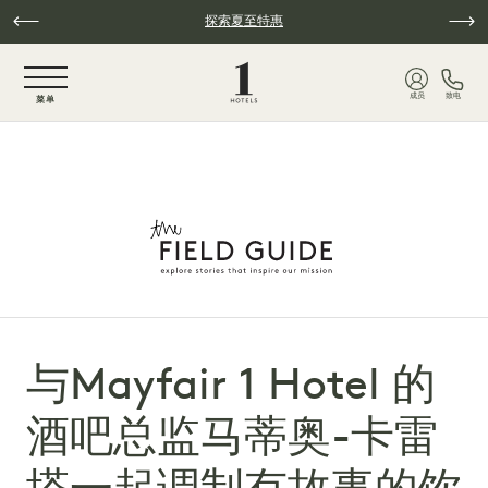
跳至主要内容
探索夏至特惠
NaN / 6
成员
致电
菜单
与Mayfair 1 Hotel 的
酒吧总监马蒂奥-卡雷