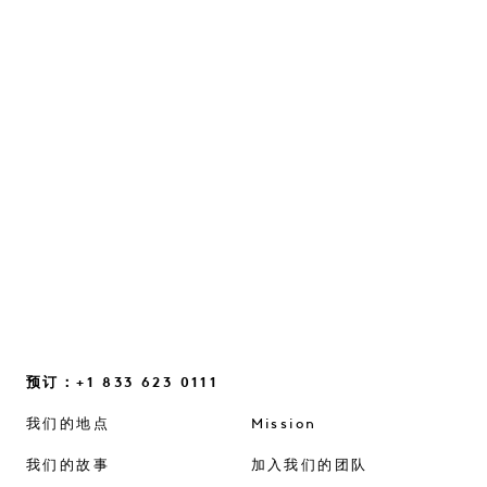
与朱尔斯·冯·赫普一起重塑自信
一场关于直觉、日常中的灵光一现，以及那些帮
助我们重新建立联系的细微思维转变的对话……
继续阅读
预订：+1 833 623 0111
我们的地点
Mission
我们的故事
加入我们的团队