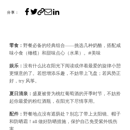
分享：
零食：
野餐必备的经典组合——挑选几种奶酪，搭配咸
味小食（橄榄）和甜味点心（水果）。#美味
娱乐：
没有什么比在阳光下阅读或伴着最爱的旋律小憩
更惬意的了。若想增添乐趣，不妨带上飞盘；若风势正
好，try 风筝。
夏日清泉：
盛夏被誉为桃红葡萄酒的开季时节，不妨拎
起你最爱的粉红酒瓶，在阳光下尽情享用。
配件：
野餐地点没有遮荫处？别忘了带上太阳镜、帽子
和防晒霜！all 做好防晒措施，保护自己免受紫外线伤
害。