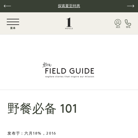
跳至主要内容
探索夏至特惠
NaN / 6
成员
致电
菜单
野餐必备 101
发布于：六月18%，2016