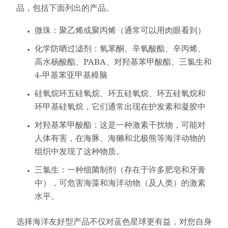
品，包括下面列出的产品。
微珠：聚乙烯或聚丙烯（通常可以用肉眼看到）
化学防晒过滤剂：氧苯酮、辛氧酸酯、辛丙烯、
高水杨酸酯、PABA、对羟基苯甲酸酯、三氯生和
4-甲基苯亚甲基樟脑
硅氧烷环五硅氧烷、环五硅氧烷、环五硅氧烷和
环甲基硅氧烷，它们通常出现在护发素和凝胶中
对羟基苯甲酸酯：这是一种激素干扰物，可能对
人体有害，在海豚、海獭和北极熊等海洋动物的
组织中发现了这种物质。
三氯生：一种细菌制剂（存在于许多肥皂和牙膏
中），可危害海藻和海洋动物（及人类）的激素
水平。
选择海洋友好型产品不仅对蓝色星球更有益，对您自身