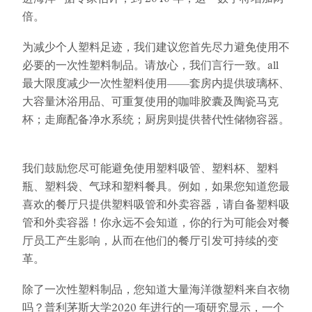
进海洋--据专家估计，到 2040 年，这一数字将增加两
倍。
为减少个人塑料足迹，我们建议您首先尽力避免使用不
必要的一次性塑料制品。请放心，我们言行一致。all
最大限度减少一次性塑料使用——套房内提供玻璃杯、
大容量沐浴用品、可重复使用的咖啡胶囊及陶瓷马克
杯；走廊配备净水系统；厨房则提供替代性储物容器。
我们鼓励您尽可能避免使用塑料吸管、塑料杯、塑料
瓶、塑料袋、气球和塑料餐具。例如，如果您知道您最
喜欢的餐厅只提供塑料吸管和外卖容器，请自备塑料吸
管和外卖容器！你永远不会知道，你的行为可能会对餐
厅员工产生影响，从而在他们的餐厅引发可持续的变
革。
除了一次性塑料制品，您知道大量海洋微塑料来自衣物
吗？普利茅斯大学
2020 年
进行的一项
研究
显示，一个