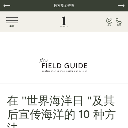
跳至主要内容
探索夏至特惠
NaN / 6
成员
致电
菜单
在 "世界海洋日 "及其
后宣传海洋的 10 种方