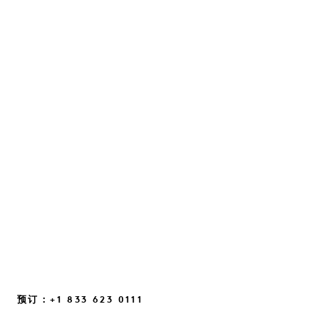
与朱尔斯·冯·赫普一起重塑自信
一场关于直觉、日常中的灵光一现，以及那些帮
助我们重新建立联系的细微思维转变的对话……
继续阅读
预订：+1 833 623 0111