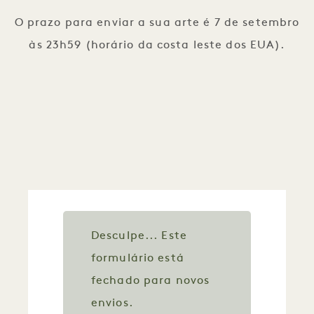
O prazo para enviar a sua arte é 7 de setembro
às 23h59 (horário da costa leste dos EUA).
MENSAGEM DE ESTADO
Desculpe... Este
formulário está
fechado para novos
envios.