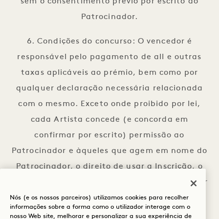
sem o consentimento prévio por escrito do
Patrocinador.
6. Condições do concurso: O vencedor é
responsável pelo pagamento de all e outras
taxas aplicáveis ao prémio, bem como por
qualquer declaração necessária relacionada
com o mesmo. Exceto onde proibido por lei,
cada Artista concede (e concorda em
confirmar por escrito) permissão ao
Patrocinador e àqueles que agem em nome do
Patrocinador, o direito de usar a Inscrição, o
nome do Artista, imagem, nomes de utilizador
nas redes sociais, assinatura, informações
Nós (e os nossos parceiros) utilizamos cookies para recolher
informações sobre a forma como o utilizador interage com o
biográficas, descrição e voz, perpetuamente
nosso Web site, melhorar e personalizar a sua experiência de