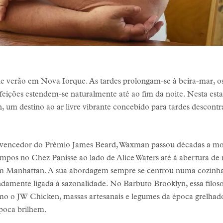
e verão em Nova Iorque. As tardes prolongam-se à beira-mar, os
eições estendem-se naturalmente até ao fim da noite. Nesta est
um destino ao ar livre vibrante concebido para tardes descontraí
 e vencedor do Prémio James Beard, Waxman passou décadas a m
mpos no Chez Panisse ao lado de Alice Waters até à abertura de
 em Manhattan. A sua abordagem sempre se centrou numa cozinha 
undamente ligada à sazonalidade. No Barbuto Brooklyn, essa filoso
mo o JW Chicken, massas artesanais e legumes da época grelhado
poca brilhem.