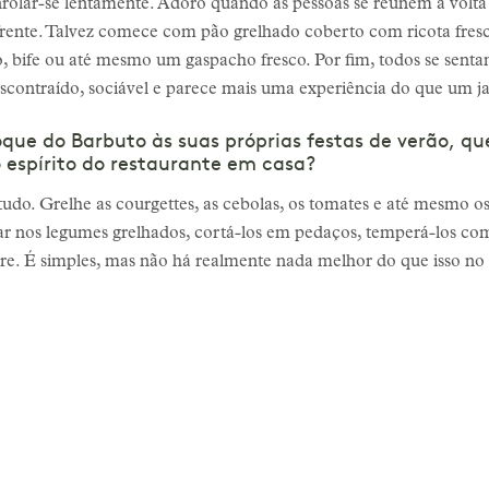
rolar-se lentamente. Adoro quando as pessoas se reúnem à volt
rente. Talvez comece com pão grelhado coberto com ricota fresc
, bife ou até mesmo um gaspacho fresco. Por fim, todos se senta
escontraído, sociável e parece mais uma experiência do que um ja
que do Barbuto às suas próprias festas de verão, q
 espírito do restaurante em casa?
udo. Grelhe as courgettes, as cebolas, os tomates e até mesmo
ar nos legumes grelhados, cortá-los em pedaços, temperá-los com 
vre. É simples, mas não há realmente nada melhor do que isso no