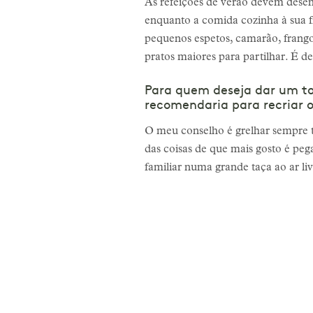
As refeições de verão devem desen
enquanto a comida cozinha à sua f
pequenos espetos, camarão, frango
pratos maiores para partilhar. É d
Para quem deseja dar um to
recomendaria para recriar o
O meu conselho é grelhar sempre t
das coisas de que mais gosto é peg
familiar numa grande taça ao ar li