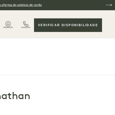
 ofertas do solstício de verão
VERIFICAR DISPONIBILIDADE
MEMBROS
CHAMADA
onathan