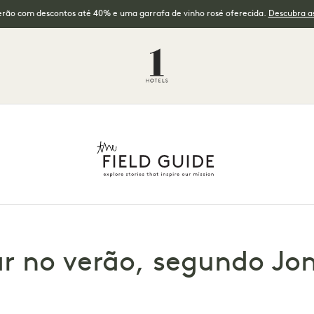
erão com descontos até 40% e uma garrafa de vinho rosé oferecida.
Descubra as
ar no verão, segundo J