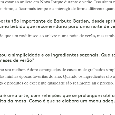
em estar ao ar livre em Nova Iorque durante o verão. Isso altera 
o ritmo, a ficar mais tempo e a interagir de forma diferente quan
arte tão importante do Barbuto Garden, desde sprit
uma bebida que recomendaria para uma noite de verã
 que um rosé fresco ao ar livre numa noite de verão, mas tam
zou a simplicidade e os ingredientes sazonais. Que s
meses de verão?
ão no seu melhor. Adoro caranguejos de casca mole grelhados sim
das minhas épocas favoritas do ano. Quando os ingredientes são a
go e produtos de excelente qualidade são realmente all é preciso.
 é uma arte, com refeições que se prolongam até ao
olta da mesa. Como é que se elabora um menu adequ