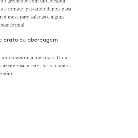
a do grelhador com um cocktail
a e tomate, passando depois para
m à mesa para saladas e alguns
ntar formal.
ue prato ou abordagem
 os morangos ou a melancia. Uma
azeite e sal e servi-los à maneira
 verão.