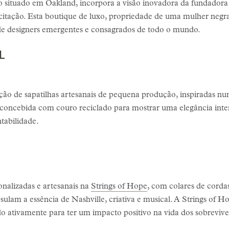
ção situado em Oakland, incorpora a visão inovadora da fundador
tação. Esta boutique de luxo, propriedade de uma mulher negra,
 de designers emergentes e consagrados de todo o mundo.
L
o de sapatilhas artesanais de pequena produção, inspiradas n
 concebida com couro reciclado para mostrar uma elegância int
ntabilidade.
onalizadas e artesanais na
Strings of Hope
, com colares de cordas
sulam a essência de Nashville, criativa e musical. A Strings of H
o ativamente para ter um impacto positivo na vida dos sobrevive