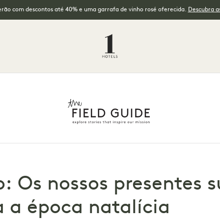
erão com descontos até 40% e uma garrafa de vinho rosé oferecida.
Descubra as
: Os nossos presentes s
a a época natalícia